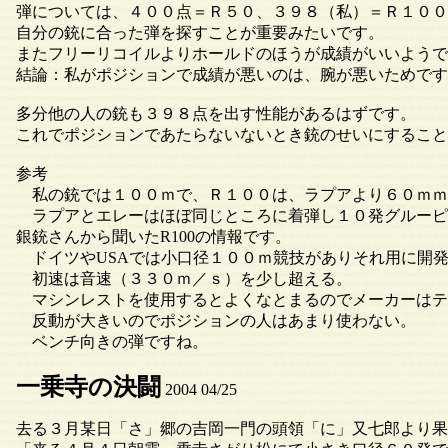
弾については、４００点＝Ｒ５０、３９８（私）＝Ｒ１００
自分の銃に合った弾を探すことが重要みたいです。
またフリーリコイルよりホールドのほうが成績がいいようで
結論：私がポジションで成績が悪いのは、腕が悪いためです
多分他の人の銃も３９８点を出す性能があるはずです。
これでポジションであたらないないとき銃のせいにすること
参考
私の銃では１００ｍで、Ｒ１００は、ラプアより６０ｍｍ
ラプアとエレーはほぼ同じところに着弾し１０発グルーピ
銀銃さんから聞いたR100の情報です。
ドイツやUSAでは小口径１００ｍ競技がありそれ用に開
初速は音速（３３０ｍ／ｓ）を少し超える。
マシンレストを使用するとよくなとまるのでメーカーはテ
反動が大きいのでポジションの人はあまり使わない。
ベンチ向きの弾ですね。
一乗寺の決闘
2004 04/25
去る３月某日「さ」郷の吉岡一門の頭領「に」又七郎より果