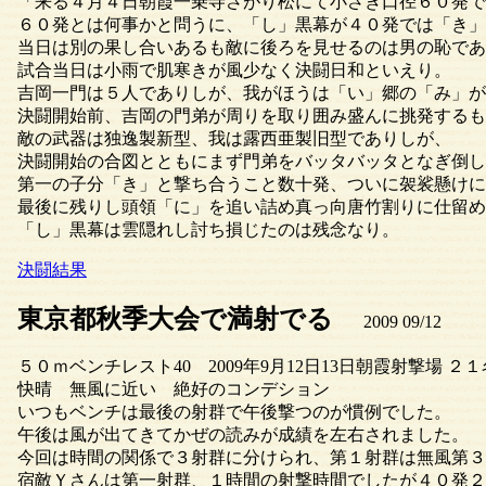
「来る４月４日朝霞一乗寺さがり松にて小さき口径６０発で
６０発とは何事かと問うに、「し」黒幕が４０発では「き」
当日は別の果し合いあるも敵に後ろを見せるのは男の恥であ
試合当日は小雨で肌寒きが風少なく決闘日和といえり。
吉岡一門は５人でありしが、我がほうは「い」郷の「み」が
決闘開始前、吉岡の門弟が周りを取り囲み盛んに挑発するも
敵の武器は独逸製新型、我は露西亜製旧型でありしが、
決闘開始の合図とともにまず門弟をバッタバッタとなぎ倒し
第一の子分「き」と撃ち合うこと数十発、ついに袈裟懸けに
最後に残りし頭領「に」を追い詰め真っ向唐竹割りに仕留め
「し」黒幕は雲隠れし討ち損じたのは残念なり。
決闘結果
東京都秋季大会で満射でる
2009 09/12
５０ｍベンチレスト40 2009年9月12日13日朝霞射撃場 ２１
快晴 無風に近い 絶好のコンデション
いつもベンチは最後の射群で午後撃つのが慣例でした。
午後は風が出てきてかぜの読みが成績を左右されました。
今回は時間の関係で３射群に分けられ、第１射群は無風第３
宿敵Ｙさんは第一射群、１時間の射撃時間でしたが４０発２