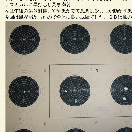
リズミカルに早打ちし見事満射！
私は午後の第３射群、やや風がでて風見は少ししか動かず風
今回は風が弱かったので全体に良い成績でした。ＳＢは風の