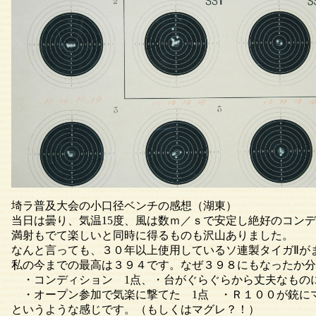
埼ラ普及大会の小口径ベンチの感想（湖東）
当日は曇り、気温15度、風は数ｍ／ｓで安定し絶好のコン
満射もでて楽しいと同時に得るものも沢山ありました。
なんと言っても、３０年以上使用しているソ連製タイガⅡが
私の今までの最高は３９４です。なぜ３９８にもなったか分
・コンディション 1点、・台がぐらぐらから丈夫なものに
・オープン参加で気楽に撃てた 1点 ・Ｒ１００が銃に
というような感じです。（もしくはマグレ？！）