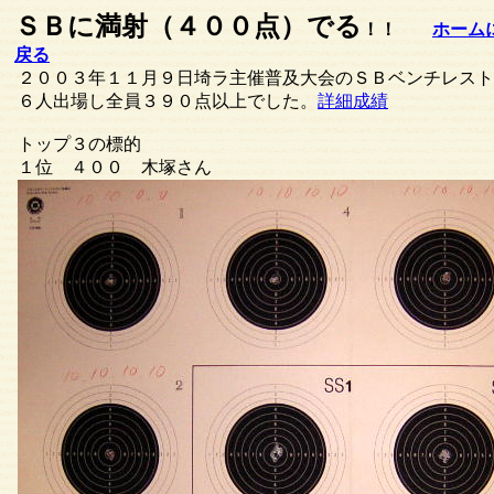
ＳＢに満射（４００点）でる
！！
ホーム
戻る
２００３年１１月９日埼ラ主催普及大会のＳＢベンチレスト
６人出場し全員３９０点以上でした。
詳細成績
トップ３の標的
１位 ４００ 木塚さん