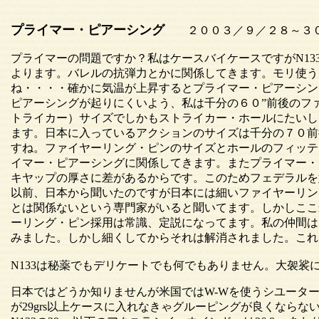
プライマー・ピアーシング
２００３／９／２８～３０ Wil
プライマーの問題ですか？私はケースバイケースですがN133
よります。バレルの抗弾力とかに関係してきます。モリ使う
ね・・・・確かに気温が上昇するとプライマー・ピアーシン
ピアーシングが起りにくいよう、私は千分の６０”前後のフ
トライカー）サイズでしかもストライカー・ホールにたいし
ます。日本に入っているアクションのサイズは千分の７０前
すね。ファイヤーリング・ピンのサイズとホールのフィッテ
イマー・ピアーシングに関係してきます。またプライマー・
キヤップの厚さに差があるからです。このためフェデラルを
以前、日本から聞いたのですが日本には細いファイヤーリン
とは関係ないという専門家がいると聞いてます。しかしここ
ーリング・ピン採用は常識、定説になってます。私の仲間は
みました。しかし細くしてからそれは解消されました。これ
N133は秘薬でもデリケートでも何でもありません。大袈裟
日本ではどうか知りませんが米国ではW-Wを使うシユーター
が29grs以上ケースに入れなきゃグルーピングが良くなら