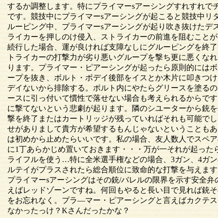
するか調整します。特にプライマーsアーシングすれすれで
です。競技中にプライマーsアーシングが起こると競技中リ
ルーピング中、プライマーsアーシングが起り吹き抜けたデ
ライカーを押しのけ侵入、ストライカーの前進を阻むことが
続行した場合、運が良ければ支障なしにグルーピングを終了
トライカーの打撃力が劣り悪いグループを撃ち更に悪くなれ
ります。プライマー・ピアーシングが起ったら原則的にはボ
ープを抜き、ボルト・ボデイ後部をイスとか木片に叩きつけ
デイないから排除する。ボルト内にやたらグリースを塗るの
ースに引っ付いて慣性で落せない場合も考えられるからです
に撃てないという悲劇が起ります。隣のシユーターから銃を
撃を終了またはカートリッジが残っていればそれも可能でし
せがありまして貴方が希望するもんじゃないということもあ
は初めから止めたらいいです。私の場合、友人数人でスペア
に1丁あらかじめ置いておきます・・・万が一それが起った
ライフルを使う…特に全米選手権などの場合、3ガン、4ガ
ルテイがプラスされたら総合順位に致命的な打撃を与えます
プライマーsアーシングはその銃/バレルの限界を示す安全
えばレッドゾーンですね。何回もやると長い目で見れば銃そ
をお忘れなく。プラ―マー・ピアーシングと言えばカクテス
なかったっけ？Kさんだったかな？