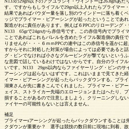
N133の29grs以下のアクユラシイ・ウインドーは26.8grs
す。ですからもしライフルで29grs以上入れたらプライマ
結果であればパウダー量を落し別のウインドーに落ち着くベ
ッジでプライマー・ピアーシングが起ったということであれ
製造がわに責任があります。例えば６PPCのリローデング
N133 65grで24grsから赤信号です。この赤信号内でプ
ことであればこれもバレルを含めたライフル製造側の責任で
りませんが・・・６ｍｍPPCの連中はこの赤信号を遥かに
すからそれに対処した対策が場合によっては必要であると話
グ・ピンでなければ小さなグルーピングが撃てないというふ
な意図で話しているわけではないからです。自分のライフル
いです。N133 29grs以内ならファイヤーリング・ピン
アーシングは起らないはずです。これはいままで見てきた経
イマー・ピアーシングが起ったらバックダウンする。プライ
湖東さんが先に書きこんでくれました。プライマー・ピアー
ェイス、ストライカー先端のエロージョンまたはへたり、プ
損することがあるので注意しましよう。クリーニングしない
ァイヤーの可能性もないとは言えません。
補足
プライマーsアーシングが起ったらバックダウンすることは
クダウンが重要か？ 選手は競技の数日前に現地に到着、故