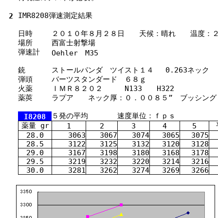
IMR8208
弾
速
測定
結果
2
日時
２０１０
年
８
月
２８
日
天候
：
晴
れ
温度
：
場所
西
富士
射撃場
弾
速
計
Oehler M35
銃
ストールパンダ ツイスト１４ 0.263ネック
弾頭
バーツスタンダード ６８ｇ
火薬
ＩＭＲ８２０２ N133 H322
薬莢
ラプア ネック
厚
：０．００８５” ブッシング
５
発
の
平均
速度単位：ｆｐｓ
I8208
薬
量
gr
1
2
3
4
5
28.0
3063
3067
3074
3065
3075
28.5
3122
3125
3132
3120
3128
29.0
3167
3198
3180
3168
3178
29.5
3219
3232
3220
3214
3216
30.0
3281
3262
3274
3269
3266