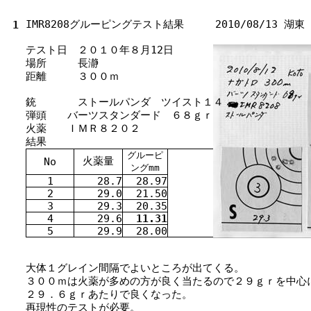
IMR8208グルーピングテスト
結果
2010/08/13
湖東
1
テスト
日
２０１０
年
８
月
12
日
場所
長瀞
距離
３００ｍ
銃
ストールパンダ ツイスト１４
弾頭
バーツスタンダード ６８ｇｒ
火薬
ＩＭＲ８２０２
結果
グルーピ
火薬
量
No
ングmm
1
28.7
28.97
2
29.0
21.50
3
29.3
20.35
4
29.6
11.31
5
29.9
28.00
大体
１グレイン
間隔
でよいところが
出
てくる。
３００ｍは
火薬
が
多
めの
方
が
良
く
当
たるので２９ｇｒを
中心
２９．６ｇｒあたりで
良
くなった。
再現性
のテストが
必要
。